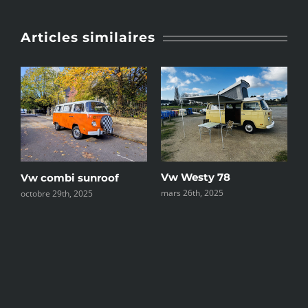
Articles similaires
e
Vw Westy 78
C
Vw combi sunroof
mars 26th, 2025
d
octobre 29th, 2025