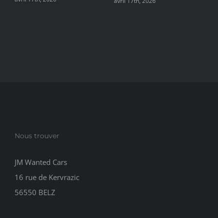
juillet 28th, 2026
décembre 21st, 2025
E
m
Nous trouver
JM Wanted Cars
16 rue de Kervrazic
56550 BELZ