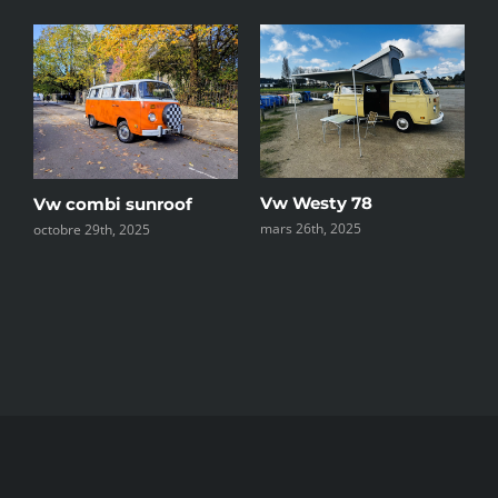
e
Vw Westy 78
C
Vw combi sunroof
mars 26th, 2025
d
octobre 29th, 2025