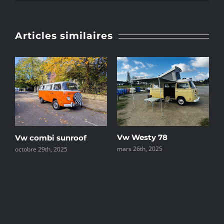
Articles similaires
e
Vw Westy 78
C
Vw combi sunroof
mars 26th, 2025
d
octobre 29th, 2025