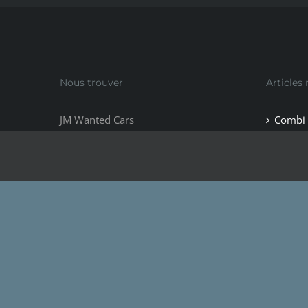
Nous trouver
Articles
JM Wanted Cars
Combi
16 rue de Kervrazic
Excali
56550 BELZ