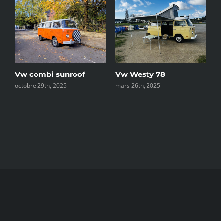
e
Vw Westy 78
C
Vw combi sunroof
mars 26th, 2025
d
octobre 29th, 2025