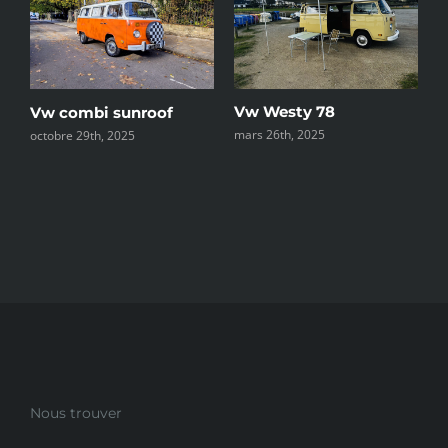
e
Vw Westy 78
C
Vw combi sunroof
mars 26th, 2025
d
octobre 29th, 2025
Nous trouver